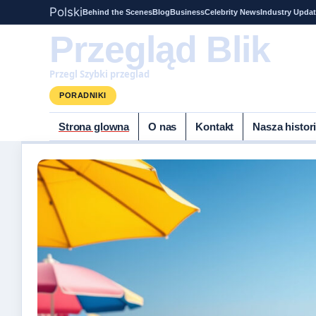
Polski
Behind the Scenes
Blog
Business
Celebrity News
Industry Upda
Przegląd Blik
Przegl Szybki przeglad
PORADNIKI
Strona glowna
O nas
Kontakt
Nasza histor