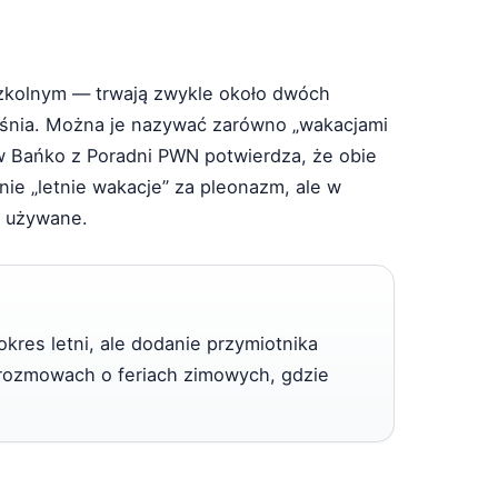
szkolnym — trwają zwykle około dwóch
eśnia. Można je nazywać zarówno „wakacjami
ław Bańko z Poradni PWN potwierdza, że obie
ie „letnie wakacje” za pleonazm, ale w
i używane.
okres letni, ale dodanie przymiotnika
 rozmowach o feriach zimowych, gdzie