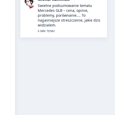
Sledze Dron – poradnik 2025:
najlepsze modele bez... na biezaco i
doceniam wywazony ton.
7 MIN TEMU