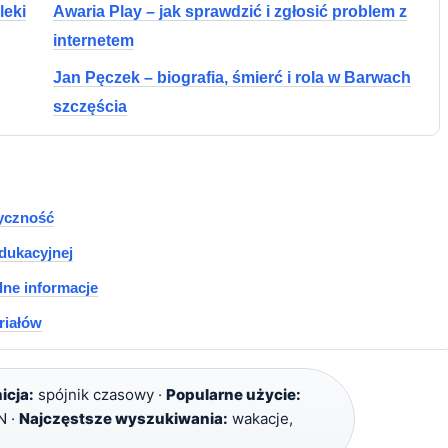
leki
Awaria Play – jak sprawdzić i zgłosić problem z
internetem
Jan Pęczek – biografia, śmierć i rola w Barwach
szczęścia
syczność
dukacyjnej
lne informacje
eriałów
icja:
spójnik czasowy ·
Popularne użycie:
N ·
Najczęstsze wyszukiwania:
wakacje,