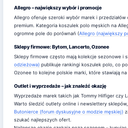
Allegro – największy wybór i promocje
Allegro oferuje szeroki wybór marek i przedział
premium. Kategoria koszulek polo męskich na Alleg
ogromne pole do porównań (
Allegro (największy p
Sklepy firmowe: Bytom, Lancerto, Ozonee
Sklepy firmowe często mają kolekcje sezonowe i s
odzieżowa)
publikuje rankingi koszulek polo, co p
Ozonee to kolejne polskie marki, które stawiają na
Outlet i wyprzedaże – jak znaleźć okazję
Wyprzedaże marek takich jak Tommy Hilfiger czy 
Warto śledzić outlety online i newslettery sklepó
Butonierce (forum dyskusyjne o modzie męskiej)
z
szukać najlepszych ofert.
Najlepsze okazje czekają poza sezonem – kupując 