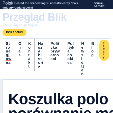
Polski
Behind the Scenes
Blog
Business
Celebrity News
Szukaj
Kontakt
Industry Updates
Local
Przegląd Blik
Przegl Szybki przeglad
PORADNIKI
St
O
K
Na
Polit
Pol
N
B
T
e
ro
n
o
sz
yka
ityk
e
l
m
na
a
n
a
pryw
a
w
o
a
gl
s
t
hi
atno
co
s
g
t
y
ow
a
st
sci
oki
l
na
k
ori
es
e
t
a
tt
e
r
Koszulka polo