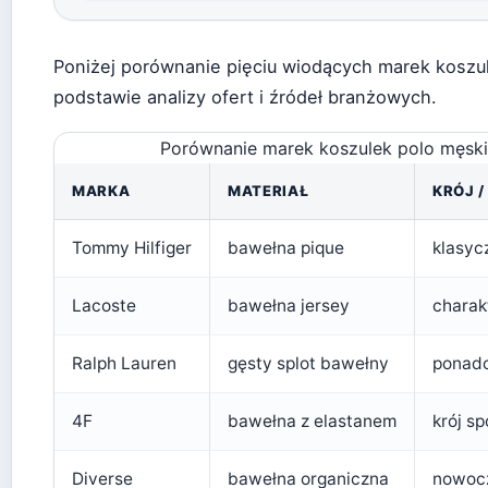
Poniżej porównanie pięciu wiodących marek koszu
podstawie analizy ofert i źródeł branżowych.
Porównanie marek koszulek polo męskich
MARKA
MATERIAŁ
KRÓJ /
Tommy Hilfiger
bawełna pique
klasyc
Lacoste
bawełna jersey
charak
Ralph Lauren
gęsty splot bawełny
ponad
4F
bawełna z elastanem
krój s
Diverse
bawełna organiczna
nowoc