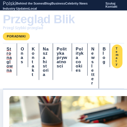
Polski
Behind the Scenes
Blog
Business
Celebrity News
Szukaj
Kontakt
Industry Updates
Local
Przegląd Blik
Przegl Szybki przeglad
PORADNIKI
St
O
K
Na
Polit
Pol
N
B
T
e
ro
n
o
sz
yka
ityk
e
l
m
na
a
n
a
pryw
a
w
o
a
gl
s
t
hi
atno
co
s
g
t
y
ow
a
st
sci
oki
l
na
k
ori
es
e
t
a
tt
e
r