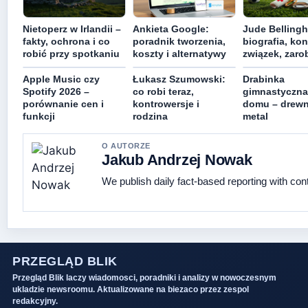
Nietoperz w Irlandii –
Ankieta Google:
Jude Belling
fakty, ochrona i co
poradnik tworzenia,
biografia, kon
robić przy spotkaniu
koszty i alternatywy
związek, zaro
Apple Music czy
Łukasz Szumowski:
Drabinka
Spotify 2026 –
co robi teraz,
gimnastyczna
porównanie cen i
kontrowersje i
domu – drewn
funkcji
rodzina
metal
O AUTORZE
Jakub Andrzej Nowak
We publish daily fact-based reporting with cont
PRZEGLĄD BLIK
Przegląd Blik laczy wiadomosci, poradniki i analizy w nowoczesnym
ukladzie newsroomu. Aktualizowane na biezaco przez zespol
redakcyjny.