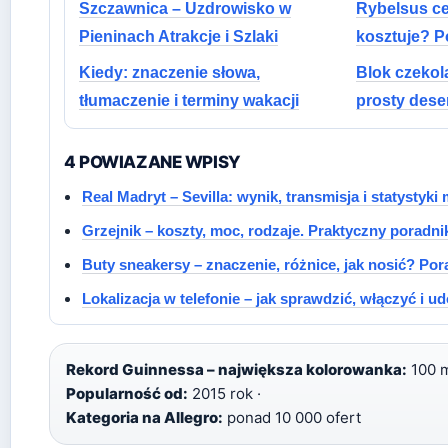
Szczawnica – Uzdrowisko w
Rybelsus ce
Pieninach Atrakcje i Szlaki
kosztuje? 
Kiedy: znaczenie słowa,
Blok czekol
tłumaczenie i terminy wakacji
prosty dese
4 POWIAZANE WPISY
Real Madryt – Sevilla: wynik, transmisja i statystyki
Grzejnik – koszty, moc, rodzaje. Praktyczny poradni
Buty sneakersy – znaczenie, różnice, jak nosić? Por
Lokalizacja w telefonie – jak sprawdzić, włączyć i u
Rekord Guinnessa – największa kolorowanka:
100 m
Popularność od:
2015 rok ·
Kategoria na Allegro:
ponad 10 000 ofert