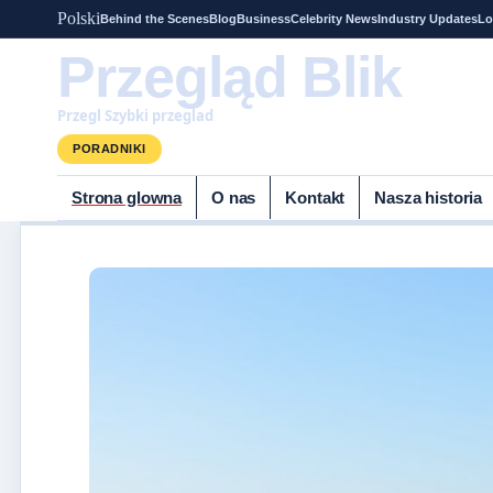
Polski
Behind the Scenes
Blog
Business
Celebrity News
Industry Updates
Lo
Przegląd Blik
Przegl Szybki przeglad
PORADNIKI
Strona glowna
O nas
Kontakt
Nasza historia