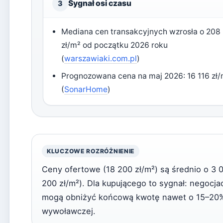
Sygnał osi czasu
3
Mediana cen transakcyjnych wzrosła o 208
zł/m² od początku 2026 roku
(
warszawiaki.com.pl
)
Prognozowana cena na maj 2026: 16 116 zł
(
SonarHome
)
KLUCZOWE ROZRÓŻNIENIE
Ceny ofertowe (18 200 zł/m²) są średnio o 3 
200 zł/m²). Dla kupującego to sygnał: negocja
mogą obniżyć końcową kwotę nawet o 15–20%
wywoławczej.