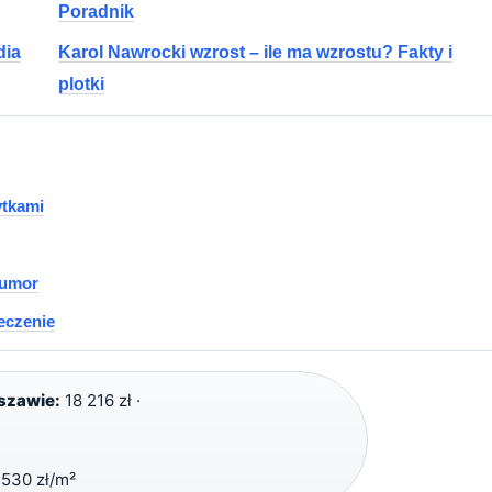
Poradnik
dia
Karol Nawrocki wzrost – ile ma wzrostu? Fakty i
plotki
ytkami
humor
eczenie
szawie:
18 216 zł ·
530 zł/m²