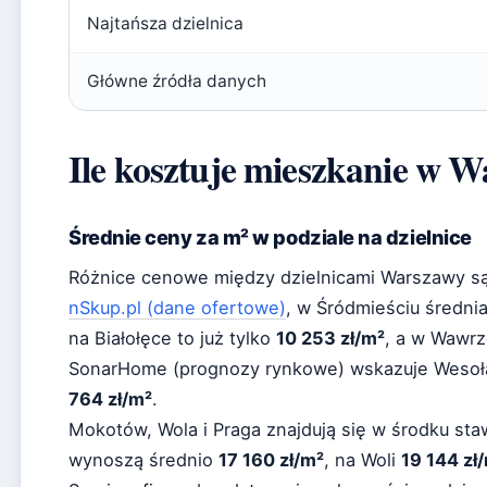
Najtańsza dzielnica
Główne źródła danych
Ile kosztuje mieszkanie w 
Średnie ceny za m² w podziale na dzielnice
Różnice cenowe między dzielnicami Warszawy s
nSkup.pl (dane ofertowe)
, w Śródmieściu średni
na Białołęce to już tylko
10 253 zł/m²
, a w Wawr
SonarHome (prognozy rynkowe) wskazuje Wesołą 
764 zł/m²
.
Mokotów, Wola i Praga znajdują się w środku st
wynoszą średnio
17 160 zł/m²
, na Woli
19 144 zł