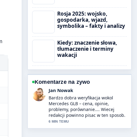
Rosja 2025: wojsko,
gospodarka, wjazd,
symbolika – fakty i analizy
m
Kiedy: znaczenie słowa,
tłumaczenie i terminy
wakacji
Komentarze na zywo
Zofia Wisniewska
Swietne podsumowanie tematu Dron
– poradnik 2025: najlepsze modele
bez.... To najjasniejsze streszczenie,
jakie dzis widzialem.
8 MIN TEMU