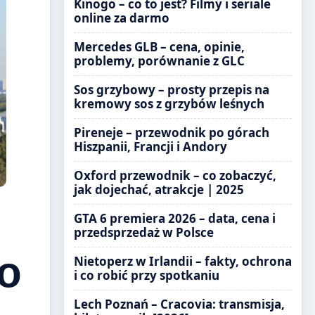
Kinogo – co to jest? Filmy i seriale
online za darmo
Mercedes GLB – cena, opinie,
problemy, porównanie z GLC
Sos grzybowy – prosty przepis na
kremowy sos z grzybów leśnych
Pireneje – przewodnik po górach
Hiszpanii, Francji i Andory
Oxford przewodnik – co zobaczyć,
jak dojechać, atrakcje | 2025
GTA 6 premiera 2026 – data, cena i
przedsprzedaż w Polsce
go
Nietoperz w Irlandii – fakty, ochrona
i co robić przy spotkaniu
Lech Poznań – Cracovia: transmisja,