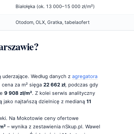
Białołęka (ok. 13 000–15 000 zł/m²)
Otodom, OLX, Gratka, tabelaofert
Warszawie?
ą uderzające. Według danych z
agregatora
a cena za m² sięga
22 662 zł
, podczas gdy
ze
9 908 zł/m²
. Z kolei serwis analityczny
jako najtańszą dzielnicę z medianą
11
awki. Na Mokotowie ceny ofertowe
/m²
– wynika z zestawienia nSkup.pl. Wawel