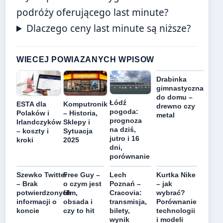
podróży oferującego last minute?
Dlaczego ceny last minute są niższe?
WIECEJ POWIAZANYCH WPISOW
Drabinka
gimnastyczna
do domu –
Łódź
Komputronik
ESTA dla
drewno czy
pogoda:
– Historia,
Polaków i
metal
prognoza
Sklepy i
Irlandczyków
na dziś,
Sytuacja
– koszty i
jutro i 16
2025
kroki
dni,
porównanie
Szewko Twitter
Free Guy –
Lech
Kurtka Nike
– Brak
o czym jest
Poznań –
– jak
potwierdzonych
film,
Cracovia:
wybrać?
informacji o
obsada i
transmisja,
Porównanie
koncie
czy to hit
bilety,
technologii
wynik
i modeli