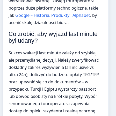
weryfikować historię i zasięg touroperatora
poprzez duże platformy technologiczne, takie
jak
Google – Historia, Produkty i Alphabet
, by
ocenić skalę działalności biura.
Co zrobić, aby wyjazd last minute
był udany?
Sukces wakacji last minute zależy od szybkiej,
ale przemyślanej decyzji. Należy zweryfikować
dokładny zakres wyżywienia (all inclusive vs
ultra 24h), doliczyć do budżetu opłaty TFG/TFP
oraz upewnić się co do dokumentów – w
przypadku Turcji i Egiptu wystarczy paszport
lub dowód osobisty na krótkie pobyty. Wybór
renomowanego touroperatora zapewnia
dostęp do opieki rezydenta i realną ochronę