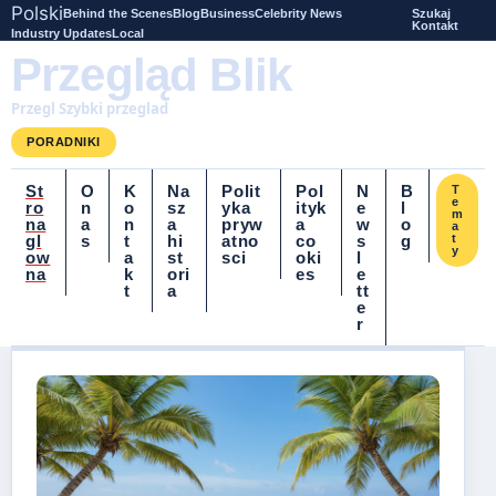
Polski
Behind the Scenes
Blog
Business
Celebrity News
Szukaj
Kontakt
Industry Updates
Local
Przegląd Blik
Przegl Szybki przeglad
PORADNIKI
St
O
K
Na
Polit
Pol
N
B
T
e
ro
n
o
sz
yka
ityk
e
l
m
na
a
n
a
pryw
a
w
o
a
gl
s
t
hi
atno
co
s
g
t
y
ow
a
st
sci
oki
l
na
k
ori
es
e
t
a
tt
e
r