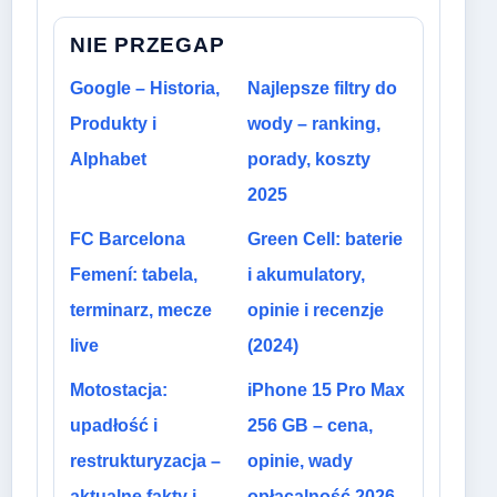
NIE PRZEGAP
Google – Historia,
Najlepsze filtry do
Produkty i
wody – ranking,
Alphabet
porady, koszty
2025
FC Barcelona
Green Cell: baterie
Femení: tabela,
i akumulatory,
terminarz, mecze
opinie i recenzje
live
(2024)
Motostacja:
iPhone 15 Pro Max
upadłość i
256 GB – cena,
restrukturyzacja –
opinie, wady
aktualne fakty i
opłacalność 2026