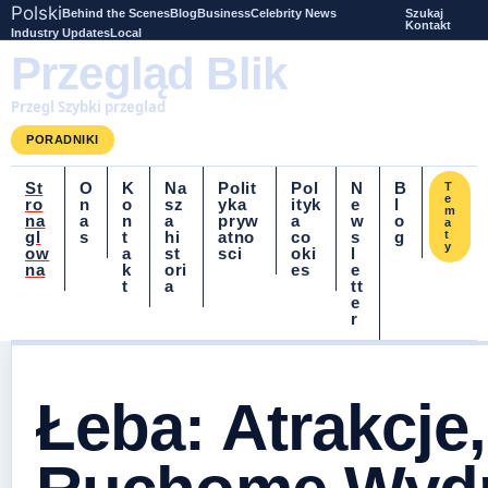
Polski
Behind the Scenes
Blog
Business
Celebrity News
Szukaj
Kontakt
Industry Updates
Local
Przegląd Blik
Przegl Szybki przeglad
PORADNIKI
St
O
K
Na
Polit
Pol
N
B
T
e
ro
n
o
sz
yka
ityk
e
l
m
na
a
n
a
pryw
a
w
o
a
gl
s
t
hi
atno
co
s
g
t
y
ow
a
st
sci
oki
l
na
k
ori
es
e
t
a
tt
e
r
Łeba: Atrakcje,