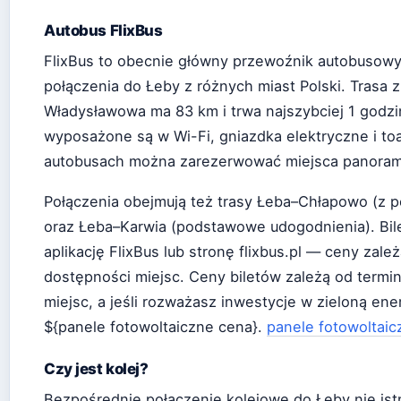
Autobus FlixBus
FlixBus to obecnie główny przewoźnik autobusowy
połączenia do Łeby z różnych miast Polski. Trasa 
Władysławowa ma 83 km i trwa najszybciej 1 godzi
wyposażone są w Wi-Fi, gniazdka elektryczne i to
autobusach można zarezerwować miejsca panoramic
Połączenia obejmują też trasy Łeba–Chłapowo (z
oraz Łeba–Karwia (podstawowe udogodnienia). Bile
aplikację FlixBus lub stronę flixbus.pl — ceny zależ
dostępności miejsc. Ceny biletów zależą od termin
miejsc, a jeśli rozważasz inwestycje w zieloną ene
${panele fotowoltaiczne cena}.
panele fotowoltai
Czy jest kolej?
Bezpośrednie połączenie kolejowe do Łeby nie istn