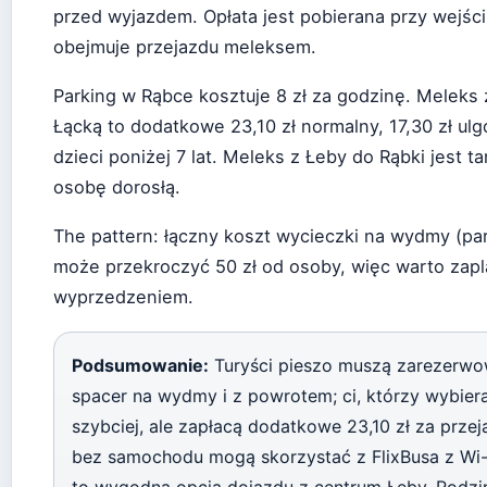
przed wyjazdem. Opłata jest pobierana przy wejśc
obejmuje przejazdu meleksem.
Parking w Rąbce kosztuje 8 zł za godzinę. Meleks
Łącką to dodatkowe 23,10 zł normalny, 17,30 zł ulgo
dzieci poniżej 7 lat. Meleks z Łeby do Rąbki jest t
osobę dorosłą.
The pattern: łączny koszt wycieczki na wydmy (pa
może przekroczyć 50 zł od osoby, więc warto zap
wyprzedzeniem.
Podsumowanie:
Turyści pieszo muszą zarezerwo
spacer na wydmy i z powrotem; ci, którzy wybiera
szybciej, ale zapłacą dodatkowe 23,10 zł za prze
bez samochodu mogą skorzystać z FlixBusa z Wi-
to wygodna opcja dojazdu z centrum Łeby. Rodz