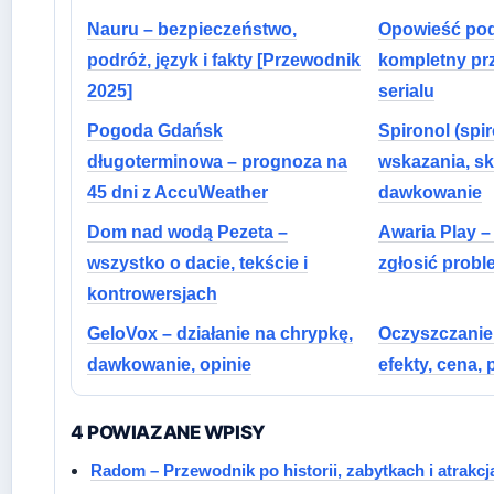
Nauru – bezpieczeństwo,
Opowieść pod
podróż, język i fakty [Przewodnik
kompletny pr
2025]
serialu
Pogoda Gdańsk
Spironol (spi
długoterminowa – prognoza na
wskazania, sk
45 dni z AccuWeather
dawkowanie
Dom nad wodą Pezeta –
Awaria Play – 
wszystko o dacie, tekście i
zgłosić probl
kontrowersjach
GeloVox – działanie na chrypkę,
Oczyszczanie
dawkowanie, opinie
efekty, cena,
4 POWIAZANE WPISY
Radom – Przewodnik po historii, zabytkach i atrakcj