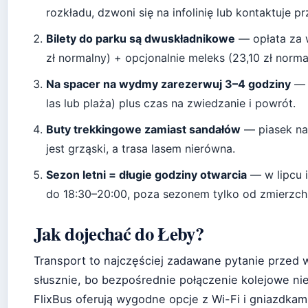
rozkładu, dzwoni się na infolinię lub kontaktuje p
Bilety do parku są dwuskładnikowe
— opłata za 
zł normalny) + opcjonalnie meleks (23,10 zł norma
Na spacer na wydmy zarezerwuj 3–4 godziny
— 
las lub plaża) plus czas na zwiedzanie i powrót.
Buty trekkingowe zamiast sandałów
— piasek na
jest grząski, a trasa lasem nierówna.
Sezon letni = długie godziny otwarcia
— w lipcu i
do 18:30–20:00, poza sezonem tylko od zmierzch
Jak dojechać do Łeby?
Transport to najczęściej zadawane pytanie przed w
słusznie, bo bezpośrednie połączenie kolejowe nie 
FlixBus oferują wygodne opcje z Wi-Fi i gniazdkam