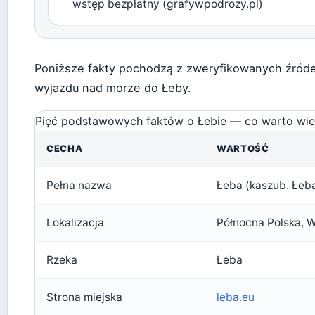
wstęp bezpłatny (grafywpodrozy.pl)
Poniższe fakty pochodzą z zweryfikowanych źródeł
wyjazdu nad morze do Łeby.
Pięć podstawowych faktów o Łebie — co warto wi
CECHA
WARTOŚĆ
Pełna nazwa
Łeba (kaszub. Łeba
Lokalizacja
Północna Polska, 
Rzeka
Łeba
Strona miejska
leba.eu