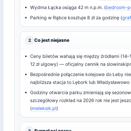
Wydma Łącka osiąga 42 m n.p.m. (
bedroom-po
Parking w Rąbce kosztuje 8 zł za godzinę (
gra
Co jest niejasne
2
Ceny biletów wahają się między źródłami (14–1
12 zł ulgowy) — oficjalny cennik na slowinskipn
Bezpośrednie połączenie kolejowe do Łeby nie
najbliższa stacja to Lębork lub Władysławowo 
Godziny otwarcia parku zmieniają się sezonow
szczegółowy rozkład na 2026 rok nie jest jes
(
meleksik.pl
)
Sygnał osi czasu
3