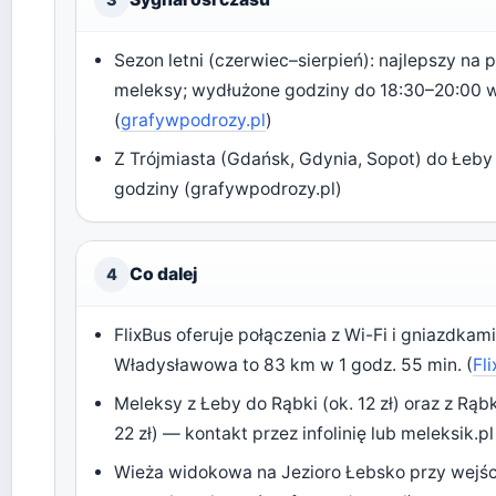
Sezon letni (czerwiec–sierpień): najlepszy na 
meleksy; wydłużone godziny do 18:30–20:00 w 
(
grafywpodrozy.pl
)
Z Trójmiasta (Gdańsk, Gdynia, Sopot) do Łe
godziny (grafywpodrozy.pl)
Co dalej
4
FlixBus oferuje połączenia z Wi-Fi i gniazdkami
Władysławowa to 83 km w 1 godz. 55 min. (
Fl
Meleksy z Łeby do Rąbki (ok. 12 zł) oraz z Rą
22 zł) — kontakt przez infolinię lub meleksik.pl
Wieża widokowa na Jezioro Łebsko przy wejś