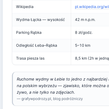
Wikipedia
pl.wikipedia.org/w
Wydma Łącka — wysokość
42 m n.p.m.
Parking Rąbka
8 zł/godz.
Odległość Łeba–Rąbka
5–10 km
Trasa piesza las
8,5 km (2h w jedną
Ruchome wydmy w Łebie to jedno z najbardziej 
na polskim wybrzeżu — zjawisko, które można
żywo, a nie tylko na zdjęciach.
— grafywpodrozy.pl, blog podróżniczy