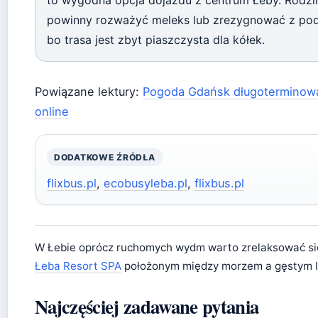
powinny rozważyć meleks lub zrezygnować z pode
bo trasa jest zbyt piaszczysta dla kółek.
Powiązane lektury:
Pogoda Gdańsk długoterminow
online
DODATKOWE ŹRÓDŁA
flixbus.pl
,
ecobusyleba.pl
,
flixbus.pl
W Łebie oprócz ruchomych wydm warto zrelaksować s
Łeba Resort SPA
położonym między morzem a gęstym 
Najczęściej zadawane pytania