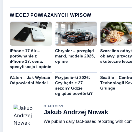
WIECEJ POWIAZANYCH WPISOW
iPhone 17 Air –
Chrysler – przegląd
Szczelina odbyt
porównanie z
marki, modele 2025,
objawy, przyczy
iPhone 17, cena,
opinie
skuteczne lecz
specyfikacja i opinie
Watch – Jak Wybrać
Przyjaciółki 2026:
Seattle – Centr
Odpowiedni Model
Czy będzie 27
Technologii Ka
sezon? Gdzie
Grunge
oglądać powtórki?
O AUTORZE
Jakub Andrzej Nowak
We publish daily fact-based reporting with cont