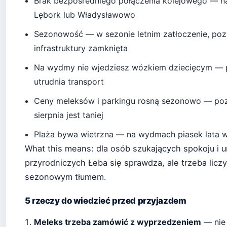
Brak bezpośredniego połączenia kolejowego — naj
Lębork lub Władysławowo
Sezonowość — w sezonie letnim zatłoczenie, po
infrastruktury zamknięta
Na wydmy nie wjedziesz wózkiem dziecięcym — p
utrudnia transport
Ceny meleksów i parkingu rosną sezonowo — poz
sierpnia jest taniej
Plaża bywa wietrzna — na wydmach piasek lata w
What this means: dla osób szukających spokoju i 
przyrodniczych Łeba się sprawdza, ale trzeba liczyć
sezonowym tłumem.
5 rzeczy do wiedzieć przed przyjazdem
Meleks trzeba zamówić z wyprzedzeniem
— nie