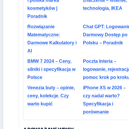
i polska marka
znaczenia – finanse,
kosmetyków |
technologia, IKEA
Poradnik
Rozwiązanie
Chat GPT: Logowanie
Matematyczne:
Darmowy Dostęp po
Darmowe Kalkulatory i
Polsku – Poradnik
AI
BMW 7 2024 – Ceny,
Poczta Interia –
silniki i specyfikacja w
logowanie, rejestracja
Polsce
pomoc krok po krok
Venezia buty – opinie,
iPhone XS w 2026 –
ceny, kolekcje. Czy
czy nadal warto?
warto kupić
Specyfikacja i
porównanie