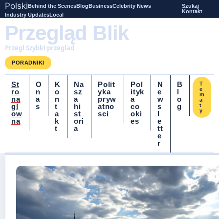
Polski
Behind the Scenes
Blog
Business
Celebrity News
Szukaj
Kontakt
Industry Updates
Local
Przegląd Blik
Przegl Szybki przeglad
PORADNIKI
St
O
K
Na
Polit
Pol
N
B
T
e
ro
n
o
sz
yka
ityk
e
l
m
na
a
n
a
pryw
a
w
o
a
gl
s
t
hi
atno
co
s
g
t
y
ow
a
st
sci
oki
l
na
k
ori
es
e
t
a
tt
e
r