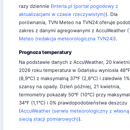
razy dziennie (
Interia.pl (portal pogodowy z
aktualizacjami w czasie rzeczywistym)
). Dla
porównania, TVN Meteo na TVN24 oferuje podo
zakres z danymi agregowanymi z AccuWeather (
Meteo (redakcja meteorologiczna TVN24)
).
Prognoza temperatury
Na podstawie danych z AccuWeather, 20 kwietni
2026 roku temperatura w Gdańsku wyniosła 48°
(8,9°C) z maksymalną 37°F (2,8°C) i zaledwie 1%
szansy na opady. Dzień później, 21 kwietnia,
termometry pokazały 50°F (10°C) przy maksymal
34°F (1,1°C) i 0% prawdopodobieństwa deszczu
(
AccuWeather (serwis meteorologiczny z własną
siecią stacji pomiarowych)
).