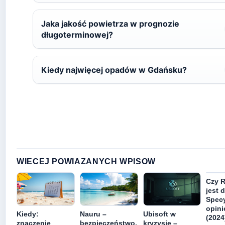
Jaka jakość powietrza w prognozie
długoterminowej?
Kiedy najwięcej opadów w Gdańsku?
WIECEJ POWIAZANYCH WPISOW
Czy 
jest 
Specy
opini
Kiedy:
Nauru –
Ubisoft w
(2024
znaczenie
bezpieczeństwo,
kryzysie –