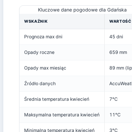
Kluczowe dane pogodowe dla Gdańska
WSKAŹNIK
WARTOŚĆ
Prognoza max dni
45 dni
Opady roczne
659 mm
Opady max miesiąc
89 mm (lip
Źródło danych
AccuWeat
Średnia temperatura kwiecień
7°C
Maksymalna temperatura kwiecień
11°C
Minimalna temperatura kwiecień
3°C