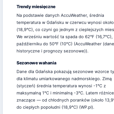
Trendy miesięczne
Na podstawie danych AccuWeather, średnia
temperatura w Gdańsku w czerwcu wynosi około
(18,9°C), co czyni go jednym z cieplejszych mies
We wrześniu wartość ta spada do 62°F (16,7°C),
paźdźierniku do 50°F (10°C) (AccuWeather (dan
historyczne i prognozy sezonowe)).
Sezonowe wahania
Dane dla Gdańska pokazują sezonowe wzorce t
dla klimatu umiarkowanego nadmorskiego. Zimą
(styczeń) średnia temperatura wynosi -1°C z
maksymalną 1°C i minimalną -3°C. Latem różnice
znaczące — od chłodnych poranków (około 13,9
do ciepłych popołudni (18,9°C) (WP.pl).