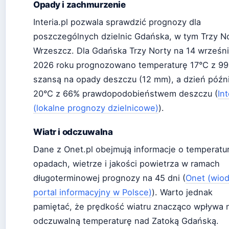
Opady i zachmurzenie
Interia.pl pozwala sprawdzić prognozy dla
poszczególnych dzielnic Gdańska, w tym Trzy No
Wrzeszcz. Dla Gdańska Trzy Norty na 14 wrześn
2026 roku prognozowano temperaturę 17°C z 9
szansą na opady deszczu (12 mm), a dzień późni
20°C z 66% prawdopodobieństwem deszczu (
Int
(lokalne prognozy dzielnicowe)
).
Wiatr i odczuwalna
Dane z Onet.pl obejmują informacje o temperatu
opadach, wietrze i jakości powietrza w ramach
długoterminowej prognozy na 45 dni (
Onet (wio
portal informacyjny w Polsce)
). Warto jednak
pamiętać, że prędkość wiatru znacząco wpływa 
odczuwalną temperaturę nad Zatoką Gdańską.