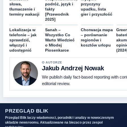
słowa,
podróż, język i
przyczyny
tłumaczenie i
fakty
upadku, lista
terminy wakacji
[Przewodnik
gier i przyszłość
2025]
Lokalizacja w
Sanah –
Chorwacja mapa
Green
telefonie – jak
Wszystko Co
– porównanie
bateri
sprawdzić,
Warto Wiedzieć
regionów i
akumu
włączyć i
o Młodej
kosztów urlopu
opini
udostępnić
Piosenkarce
(2024
O AUTORZE
Jakub Andrzej Nowak
We publish daily fact-based reporting with con
editorial review.
PRZEGLĄD BLIK
Przegląd Blik laczy wiadomosci, poradniki i analizy w nowoczesnym
ukladzie newsroomu. Aktualizowane na biezaco przez zespol