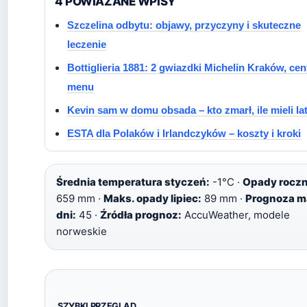
4 POWIAZANE WPISY
Szczelina odbytu: objawy, przyczyny i skuteczne
leczenie
Bottiglieria 1881: 2 gwiazdki Michelin Kraków, cen
menu
Kevin sam w domu obsada – kto zmarł, ile mieli la
ESTA dla Polaków i Irlandczyków – koszty i kroki
Średnia temperatura styczeń:
-1°C ·
Opady roczn
659 mm ·
Maks. opady lipiec:
89 mm ·
Prognoza m
dni:
45 ·
Źródła prognoz:
AccuWeather, modele
norweskie
SZYBKI PRZEGLĄD