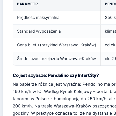
PARAMETR
PENDO
Prędkość maksymalna
250 k
Standard wyposażenia
klimat
Cena biletu (przykład Warszawa–Kraków)
od ok.
Średni czas przejazdu Warszawa–Kraków
ok. 2
Co jest szybsze: Pendolino czy InterCity?
Na papierze różnica jest wyraźna: Pendolino ma 
160 km/h w IC. Według Rynek Kolejowy – portal br
taborem w Polsce z homologacją do 250 km/h, ale
200 km/h. Na trasie Warszawa–Kraków oszczędnoś
godziny. W praktyce oznacza to, że na dystansie 3