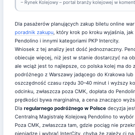
– Rynek Kolejowy – portal branży kolejowej w koment
Dla pasażerów planujących zakup biletu online wa
poradnik zakupu
, który krok po kroku wyjaśnia, ja
Pendolino i innymi kategoriami PKP Intercity.
Wniosek z tej analizy jest dość jednoznaczny. Pend
obiecuje więcej, niż jest w stanie dostarczyć na o
ale wciąż jest to najlepsze, co polska kolej ma do
podróżnego z Warszawy jadącego do Krakowa lub 
oszczędność czasu rzędu 30–40 minut i wyższy ko
odcinku, zwłaszcza poza CMK, dopłata do Pendoli
prędkości bywa marginalna, a cena znacząco wyżs
Dla
regularnego podróżnego w Polsce
decyzja jes
Centralną Magistralę Kolejową Pendolino to wybór 
Poza CMK, zwłaszcza tam, gdzie pociąg nie przekr
pieniądze i wybrać InterCity, chyba że zależy ci na