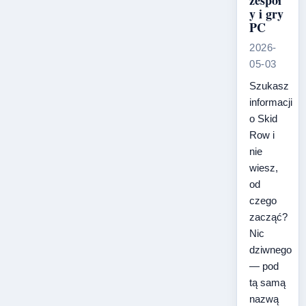
zespoł
y i gry
PC
2026-
05-03
Szukasz
informacji
o Skid
Row i
nie
wiesz,
od
czego
zacząć?
Nic
dziwnego
— pod
tą samą
nazwą