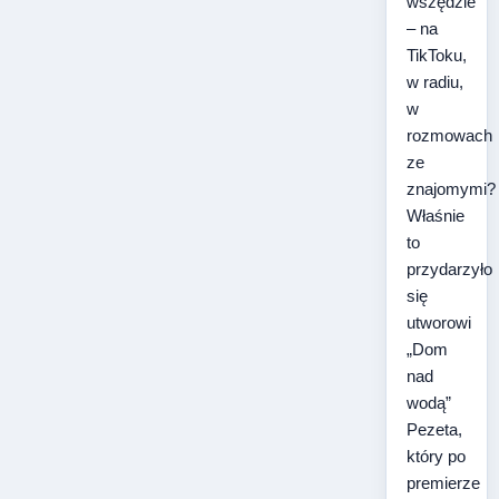
wszędzie
– na
TikToku,
w radiu,
w
rozmowach
ze
znajomymi?
Właśnie
to
przydarzyło
się
utworowi
„Dom
nad
wodą”
Pezeta,
który po
premierze