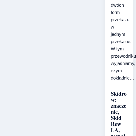
dwóch
form
przekazu
w
jednym
przekazie.
W tym
przewodniku
wyjaśniamy,
czym
dokładnie…
Skidro
w:
znacze
nie,
Skid
Row
LA,