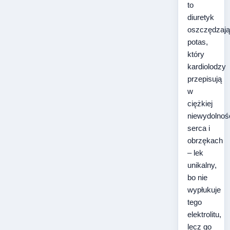
to
diuretyk
oszczędzaj
potas,
który
kardiolodzy
przepisują
w
ciężkiej
niewydolnoś
serca i
obrzękach
– lek
unikalny,
bo nie
wypłukuje
tego
elektrolitu,
lecz go