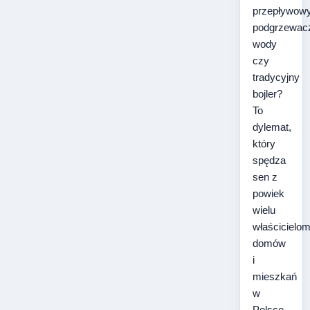
przepływow
podgrzewac
wody
czy
tradycyjny
bojler?
To
dylemat,
który
spędza
sen z
powiek
wielu
właścicielo
domów
i
mieszkań
w
Polsce.