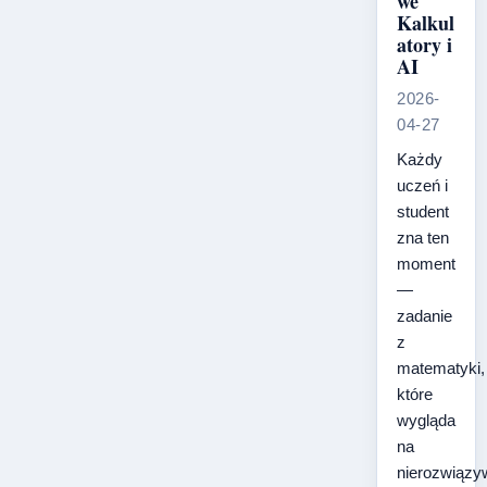
we
Kalkul
atory i
AI
2026-
04-27
Każdy
uczeń i
student
zna ten
moment
—
zadanie
z
matematyki,
które
wygląda
na
nierozwiązy