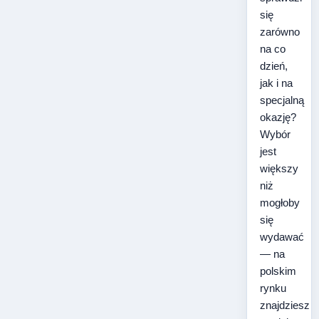
się
zarówno
na co
dzień,
jak i na
specjalną
okazję?
Wybór
jest
większy
niż
mogłoby
się
wydawać
— na
polskim
rynku
znajdziesz