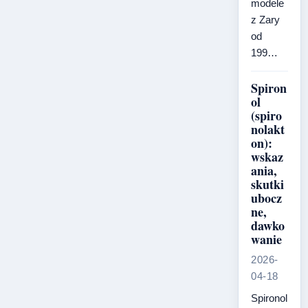
modele
z Zary
od
199…
Spiron
ol
(spiro
nolakt
on):
wskaz
ania,
skutki
ubocz
ne,
dawko
wanie
2026-
04-18
Spironol