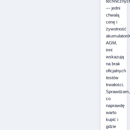
technicznyc
— jedni
chwalą
cenę i
żywotność
akumulator
AGM,
inni
wskazują
na brak
oficjalnych
testów
trwałości.
Sprawdzam,
co
naprawdę
warto
kupić i
gdzie