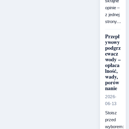
skrajne
opinie –
z jednej
strony…
Przepł
ywowy
podgrz
ewacz
wody –
opłaca
lność,
wady,
porów
nanie
2026-
06-13
Stoisz
przed
wyborem: