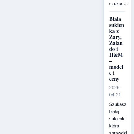
szukać…
Biała
sukien
ka z
Zary,
Zalan
do i
H&M
–
model
e i
ceny
2026-
04-21
Szukasz
białej
sukienki,
która
sprawdzi