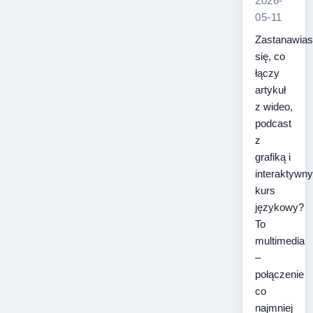
2026-
05-11
Zastanawia
się, co
łączy
artykuł
z wideo,
podcast
z
grafiką i
interaktywny
kurs
językowy?
To
multimedia
–
połączenie
co
najmniej