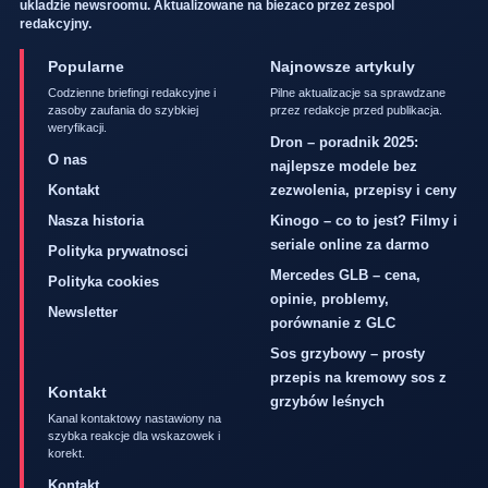
ukladzie newsroomu. Aktualizowane na biezaco przez zespol
redakcyjny.
Popularne
Najnowsze artykuly
Codzienne briefingi redakcyjne i
Pilne aktualizacje sa sprawdzane
zasoby zaufania do szybkiej
przez redakcje przed publikacja.
weryfikacji.
Dron – poradnik 2025:
O nas
najlepsze modele bez
Kontakt
zezwolenia, przepisy i ceny
Nasza historia
Kinogo – co to jest? Filmy i
seriale online za darmo
Polityka prywatnosci
Mercedes GLB – cena,
Polityka cookies
opinie, problemy,
Newsletter
porównanie z GLC
Sos grzybowy – prosty
przepis na kremowy sos z
Kontakt
grzybów leśnych
Kanal kontaktowy nastawiony na
szybka reakcje dla wskazowek i
korekt.
Kontakt