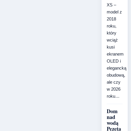
XS –
model z
2018
roku,
który
wciąż
kusi
ekranem
OLED i
elegancką
obudową,
ale czy
w 2026
roku…
Dom
nad
wodą
Pezeta