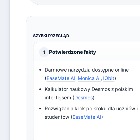
SZYBKI PRZEGLĄD
Potwierdzone fakty
1
Darmowe narzędzia dostępne online
(
EaseMate AI
,
Monica AI
,
IObit
)
Kalkulator naukowy Desmos z polskim
interfejsem (
Desmos
)
Rozwiązania krok po kroku dla uczniów i
studentów (
EaseMate AI
)