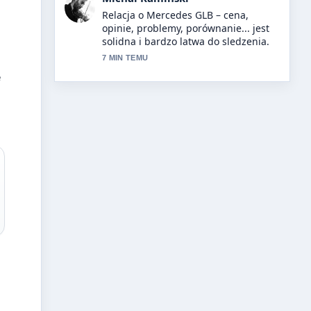
Bardzo dobra weryfikacja wokol Dron
– poradnik 2025: najlepsze modele
bez.... Wiecej redakcji powinno pisac
w ten sposob.
9 MIN TEMU
e