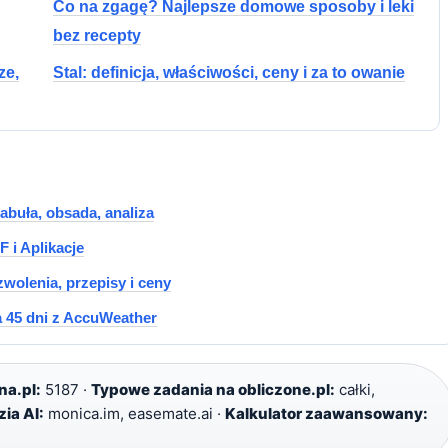
Co na zgagę? Najlepsze domowe sposoby i leki
bez recepty
ze,
Stal: definicja, właściwości, ceny i za to owanie
buła, obsada, analiza
 i Aplikacje
wolenia, przepisy i ceny
 45 dni z AccuWeather
na.pl:
5187 ·
Typowe zadania na obliczone.pl:
całki,
ia AI:
monica.im, easemate.ai ·
Kalkulator zaawansowany: