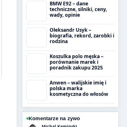
BMW E92 – dane
techniczne, silniki, ceny,
wady, opinie
Ołeksandr Usyk –
biografia, rekord, zarobki i
rodzina
Koszulka polo męska –
porównanie marek i
poradnik zakupu 2025
Anwen – walijskie imię i
polska marka
kosmetyczna do włosów
Komentarze na zywo
Ewa Lewandowska