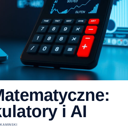
Matematyczne:
latory i AI
 KAMINSKI