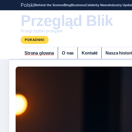
Polski
Behind the Scenes
Blog
Business
Celebrity News
Industry Upda
Przegląd Blik
Przegl Szybki przeglad
PORADNIKI
Strona glowna
O nas
Kontakt
Nasza histor