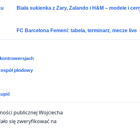
cu
Biała sukienka z Zary, Zalando i H&M – modele i cen
FC Barcelona Femení: tabela, terminarz, mecze live
 kontrowersjach
 zespół płodowy
kupić
lności publicznej Wojciecha
ało się zweryfikować na