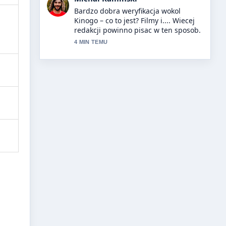
Swietne podsumowanie tematu
Mercedes GLB – cena, opinie,
problemy, porównanie.... To
najjasniejsze streszczenie, jakie dzis
widzialem.
6 MIN TEMU