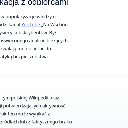
acja z odbiorcami
 w popularyzację wiedzy o
adzi kanał
YouTube
„Na Wschód
ysięcy subskrybentów. Był
święconego analizie bieżących
ozwalają mu docierać do
atyką bezpieczeństwa
tym polskiej Wikipedii oraz
cji potwierdzających aktywność
Brak ten może wynikać z
źródłach lub z faktycznego braku