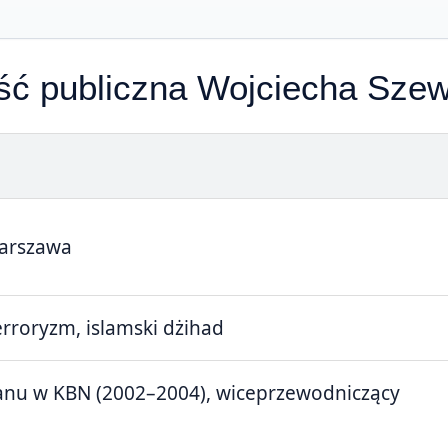
ość publiczna Wojciecha Szew
Warszawa
erroryzm, islamski dżihad
anu w KBN (2002–2004), wiceprzewodniczący