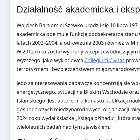
Działalność akademicka i eks
Wojciech Bartłomiej Szewko urodził się 10 lipca 197
akademicka obejmuje funkcję podsekretarza stanu
latach 2002–2004, a od kwietnia 2003 również w Mini
W 2012 roku został wybrany wiceprzewodniczącym R
Wyższego. Jako wykładowca
Collegium Civitas
prowad
terroryzmem i bezpieczeństwem międzynarodowym
Jego zainteresowania badawcze koncentrują się wo
energetycznego, sytuacji na Bliskim Wschodzie ora
Islamskiego. Jest autorem kilkunastu publikacji n
gospodarczych międzynarodowych, organizacji mi
2024 roku wydał książkę „Księga dżihadu”, która s
wieloletnich badań nad tym zjawiskiem.