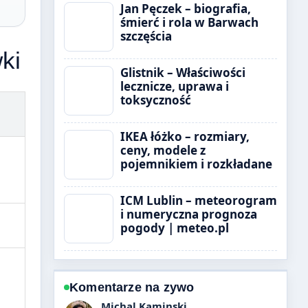
Jan Pęczek – biografia,
śmierć i rola w Barwach
szczęścia
ki
Glistnik – Właściwości
lecznicze, uprawa i
toksyczność
IKEA łóżko – rozmiary,
ceny, modele z
pojemnikiem i rozkładane
ICM Lublin – meteorogram
i numeryczna prognoza
pogody | meteo.pl
Komentarze na zywo
Ewa Lewandowska