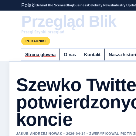
Polski
Behind the Scenes
Blog
Business
Celebrity News
Industry Upda
Przegląd Blik
Przegl Szybki przeglad
PORADNIKI
Strona glowna
O nas
Kontakt
Nasza histor
Szewko Twitte
potwierdzonyc
koncie
JAKUB ANDRZEJ NOWAK • 2026-04-14 • ZWERYFIKOWAL PIOTR Z