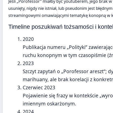
Jeśli „Porofessor” miałby być youtuberem, jego brak 
usunięty, nigdy nie istniał, lub pseudonim jest błęd
streamingowymi omawiającymi tematykę konopną w ko
Timeline poszukiwań tożsamości i kont
2020
Publikacja numeru „Polityki” zawieraj
ruchu konopnym w tym czasopiśmie (źr
2023
Szczyt zapytań o „Porofessor areszt”;
marihuany, ale brak korelacji z konkre
Czerwiec 2023
Pojawienie się frazy w kontekście „wyro
imiennym oskarżonym.
2024