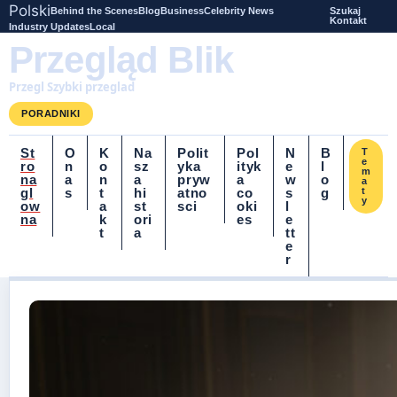
Polski
Behind the Scenes
Blog
Business
Celebrity News
Szukaj
Kontakt
Industry Updates
Local
Przegląd Blik
Przegl Szybki przeglad
PORADNIKI
St
O
K
Na
Polit
Pol
N
B
T
e
ro
n
o
sz
yka
ityk
e
l
m
na
a
n
a
pryw
a
w
o
a
gl
s
t
hi
atno
co
s
g
t
y
ow
a
st
sci
oki
l
na
k
ori
es
e
t
a
tt
e
r