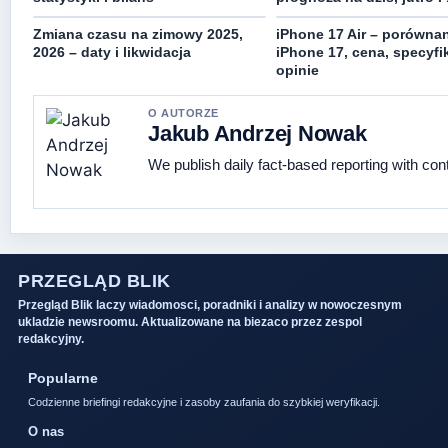
Zmiana czasu na zimowy 2025,
iPhone 17 Air – porównan
2026 – daty i likwidacja
iPhone 17, cena, specyfik
opinie
O AUTORZE
Jakub Andrzej Nowak
We publish daily fact-based reporting with cont
PRZEGLĄD BLIK
Przegląd Blik laczy wiadomosci, poradniki i analizy w nowoczesnym
ukladzie newsroomu. Aktualizowane na biezaco przez zespol
redakcyjny.
Popularne
Codzienne briefingi redakcyjne i zasoby zaufania do szybkiej weryfikacji.
O nas