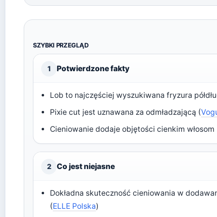
SZYBKI PRZEGLĄD
Potwierdzone fakty
1
Lob to najczęściej wyszukiwana fryzura półdłu
Pixie cut jest uznawana za odmładzającą (
Vog
Cieniowanie dodaje objętości cienkim włosom 
Co jest niejasne
2
Dokładna skuteczność cieniowania w dodawani
(
ELLE Polska
)