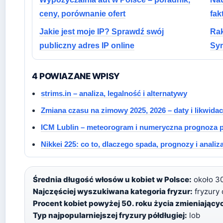
ceny, porównanie ofert
fak
Jakie jest moje IP? Sprawdź swój
Rak
publiczny adres IP online
Sym
4 POWIAZANE WPISY
strims.in – analiza, legalność i alternatywy
Zmiana czasu na zimowy 2025, 2026 – daty i likwidac
ICM Lublin – meteorogram i numeryczna prognoza p
Nikkei 225: co to, dlaczego spada, prognozy i analiz
Średnia długość włosów u kobiet w Polsce:
około 30
Najczęściej wyszukiwana kategoria fryzur:
fryzury 
Procent kobiet powyżej 50. roku życia zmieniającyc
Typ najpopularniejszej fryzury półdługiej:
lob