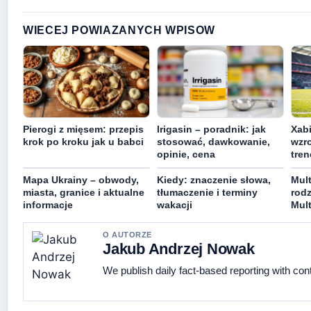
WIECEJ POWIAZANYCH WPISOW
Pierogi z mięsem: przepis
Irigasin – poradnik: jak
Xabi
krok po kroku jak u babci
stosować, dawkowanie,
wzro
opinie, cena
tren
Mapa Ukrainy – obwody,
Kiedy: znaczenie słowa,
Mult
miasta, granice i aktualne
tłumaczenie i terminy
rodz
informacje
wakacji
Mul
O AUTORZE
Jakub Andrzej Nowak
We publish daily fact-based reporting with cont