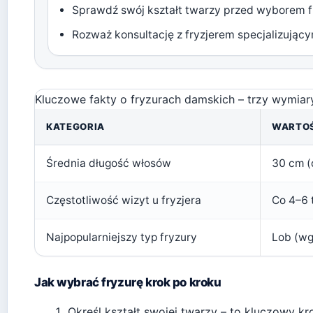
Sprawdź swój kształt twarzy przed wyborem f
Rozważ konsultację z fryzjerem specjalizują
Kluczowe fakty o fryzurach damskich – trzy wymiary
KATEGORIA
WARTO
Średnia długość włosów
30 cm (
Częstotliwość wizyt u fryzjera
Co 4–6 
Najpopularniejszy typ fryzury
Lob (wg
Jak wybrać fryzurę krok po kroku
Określ kształt swojej twarzy – to kluczowy k