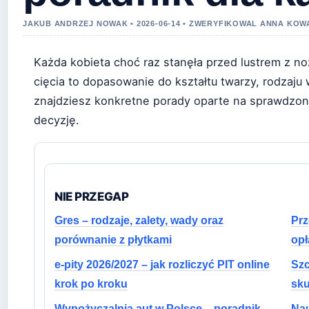
JAKUB ANDRZEJ NOWAK • 2026-06-14 • ZWERYFIKOWAL ANNA KO
Każda kobieta choć raz stanęła przed lustrem z n
cięcia to dopasowanie do kształtu twarzy, rodzaju
znajdziesz konkretne porady oparte na sprawdzon
decyzję.
NIE PRZEGAP
Gres – rodzaje, zalety, wady oraz
Pr
porównanie z płytkami
opł
e-pity 2026/2027 – jak rozliczyć PIT online
Szc
krok po kroku
sku
Wypożyczalnia aut w Polsce – poradnik,
Nau